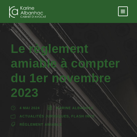
Le règlement
amiable à compter
du 1er novembre
2023
4 MAI 2024
KARINE ALBANHAC
ACTUALITÉS JURIDIQUES
,
FLASH INFO
RÈGLEMENT AMIABLE