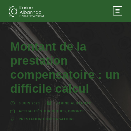
Montant de la
prestation
compensatoire : un
difficile calcul
6 JUIN 2023
KARINE ALBANHAC
ACTUALITÉS JURIDIQUES
,
DIVORCE
PRESTATION COMPENSATOIRE