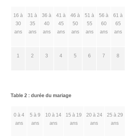
16 à
31 à
36 à
41 à
46 à
51 à
56 à
61 à
30
35
40
45
50
55
60
65
ans
ans
ans
ans
ans
ans
ans
ans
1
2
3
4
5
6
7
8
Table 2 : durée du mariage
0 à 4
5 à 9
10 à 14
15 à 19
20 à 24
25 à 29
ans
ans
ans
ans
ans
ans